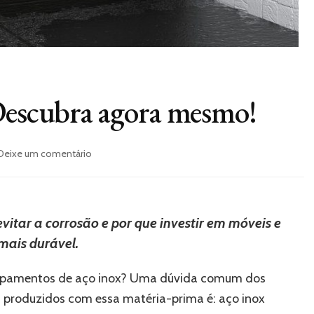
 Descubra agora mesmo!
em
Deixe um comentário
Aço
inox
enferruja?
Descubra
vitar a corrosão e por que investir em móveis e
agora
 mais durável.
mesmo!
uipamentos de aço inox? Uma dúvida comum dos
 produzidos com essa matéria-prima é: aço inox