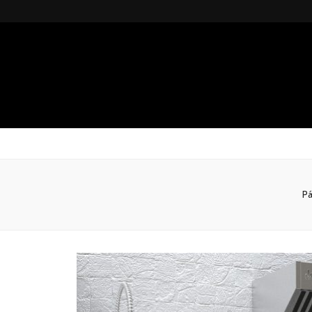
Gsteel
Blog
Pá