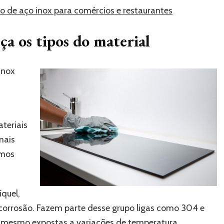
do de aço inox para comércios e restaurantes
ça os tipos do material
inox
teriais
mais
emos
íquel,
 corrosão. Fazem parte desse grupo ligas como 304 e
o, mesmo expostas a variações de temperatura.