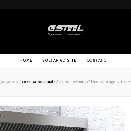
HOME
VOLTAR AO SITE
CONTATO
gina inicial
/
cozinha industrial
/
Aço inox enferruja? Descubra agora mes