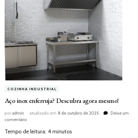
COZINHA INDUSTRIAL
Aço inox enferruja? Descubra agora mesmo!
por
admin
atualizado em
8 de outubro de 2025
Deixe um
em
comentário
Aço
Tempo de leitura:
4
minutos
inox