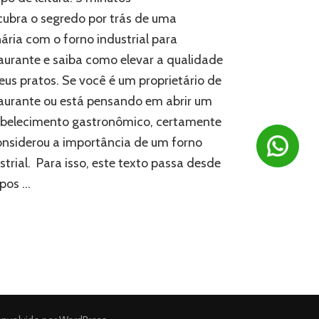
para
ubra o segredo por trás de uma
restaurante:
nária com o forno industrial para
o
aurante e saiba como elevar a qualidade
segredo
para
eus pratos. Se você é um proprietário de
uma
aurante ou está pensando em abrir um
culinária
impecável
abelecimento gastronômico, certamente
onsiderou a importância de um forno
strial. Para isso, este texto passa desde
ipos …