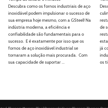
de
Desc
Descubra como os fornos industriais de aço
aço
culi
inoxidável podem impulsionar o sucesso de
inoxidável:
rest
sua empresa hoje mesmo, com a GSteel! Na
a
solução
de s
indústria moderna, a eficiência e
moderna
rest
confiabilidade são fundamentais para o
para
a
est
sucesso. E é exatamente por isso que os
sua
já c
fornos de aço inoxidável industrial se
empresa
indu
tornaram a solução mais procurada. Com
os t
sua capacidade de suportar …