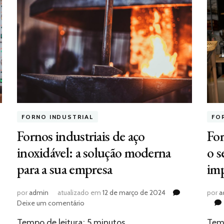
FO
FORNO INDUSTRIAL
For
Fornos industriais de aço
o s
inoxidável: a solução moderna
imp
para a sua empresa
por
a
por
admin
atualizado em
12 de março de 2024
em
Deixe um comentário
Fornos
Temp
Tempo de leitura:
5
minutos
industriais