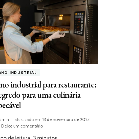
RNO INDUSTRIAL
no industrial para restaurante:
egredo para uma culinária
ecável
dmin
atualizado em
13 de novembro de 2023
em
Deixe um comentário
Forno
o de leitura:
3
minutos
industrial