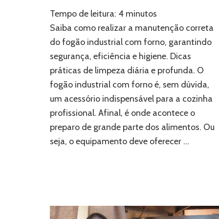
Saiba
Tempo de leitura:
4
minutos
fazer
a
Saiba como realizar a manutenção correta
manutenção
do fogão industrial com forno, garantindo
do
segurança, eficiência e higiene. Dicas
seu
fogão
práticas de limpeza diária e profunda. O
industrial
fogão industrial com forno é, sem dúvida,
com
forno
um acessório indispensável para a cozinha
profissional. Afinal, é onde acontece o
preparo de grande parte dos alimentos. Ou
seja, o equipamento deve oferecer …