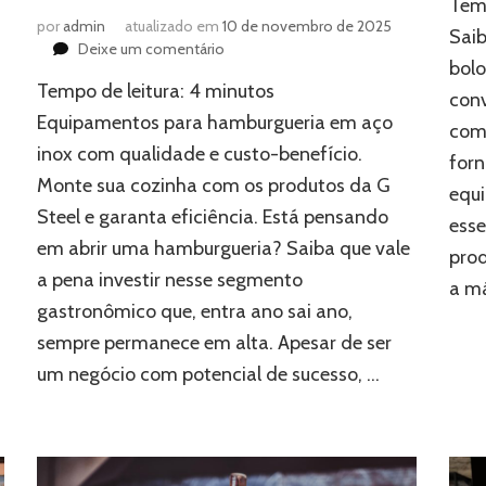
Temp
por
admin
atualizado em
10 de novembro de 2025
Saib
em
Deixe um comentário
bolo
Equipamentos
Tempo de leitura:
4
minutos
para
conv
hamburgueria:
Equipamentos para hamburgueria em aço
com
como
inox com qualidade e custo-benefício.
forn
escolher
Monte sua cozinha com os produtos da G
e
equi
o
Steel e garanta eficiência. Está pensando
esse
que
em abrir uma hamburgueria? Saiba que vale
não
prod
pode
a pena investir nesse segmento
a má
faltar
gastronômico que, entra ano sai ano,
sempre permanece em alta. Apesar de ser
um negócio com potencial de sucesso, …