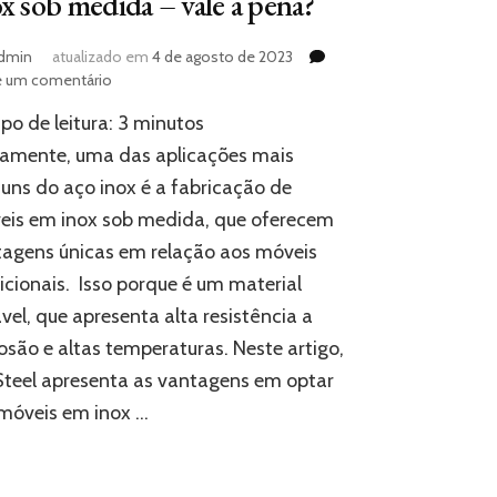
x sob medida – vale a pena?
dmin
atualizado em
4 de agosto de 2023
em
e um comentário
Inox
o de leitura:
3
minutos
sob
medida
tamente, uma das aplicações mais
–
ns do aço inox é a fabricação de
vale
eis em inox sob medida, que oferecem
a
pena?
agens únicas em relação aos móveis
icionais. Isso porque é um material
vel, que apresenta alta resistência a
osão e altas temperaturas. Neste artigo,
teel apresenta as vantagens em optar
móveis em inox …