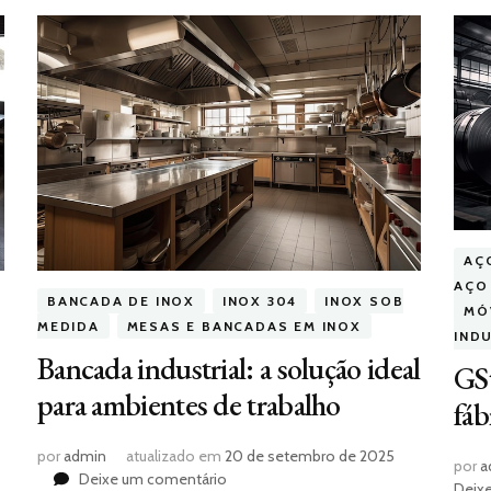
AÇ
AÇO
BANCADA DE INOX
INOX 304
INOX SOB
MÓ
MEDIDA
MESAS E BANCADAS EM INOX
IND
Bancada industrial: a solução ideal
GSt
para ambientes de trabalho
fáb
por
admin
atualizado em
20 de setembro de 2025
por
a
em
Deixe um comentário
Deix