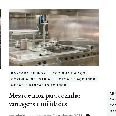
BANCADA DE INOX
COZINHA EM AÇO
COZINHA INDUSTRIAL
MESA DE AÇO INOX
MESAS E BANCADAS EM INOX
Mesa de inox para cozinha:
AR
BA
vantagens e utilidades
CO
a
ME
por
admin
atualizado em
3 de julho de 2023