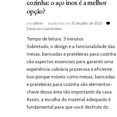
cozinha: o aço inox é a melhor
opção?
por
admin
atualizado em
22 de julho de 2023
em
Deixe um comentário
Mesas,
Tempo de leitura:
3
minutos
bancadas
e
Sobretudo, o design e a funcionalidade das
prateleiras
mesas, bancadas e prateleiras para cozinha
para
são aspectos essenciais para garantir uma
cozinha:
o
experiência culinária prazerosa e eficiente.
aço
Isso porque móveis como mesas, bancadas
inox
é
e prateleiras para cozinha são elementos-
a
chave dessa área tão importante da casa.
melhor
Assim, a escolha do material adequado é
opção?
fundamental para que você desfrute do …