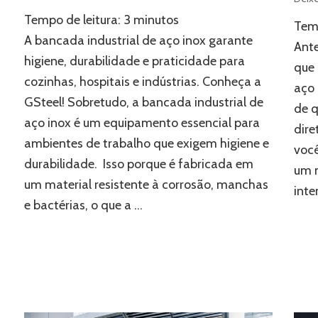
Bancada
Tempo de leitura:
3
minutos
industrial:
Temp
a
A bancada industrial de aço inox garante
Ante
solução
higiene, durabilidade e praticidade para
ideal
que
cozinhas, hospitais e indústrias. Conheça a
para
aço 
ambientes
GSteel! Sobretudo, a bancada industrial de
de q
de
aço inox é um equipamento essencial para
trabalho
dire
ambientes de trabalho que exigem higiene e
voc
durabilidade. Isso porque é fabricada em
um m
um material resistente à corrosão, manchas
inte
e bactérias, o que a …