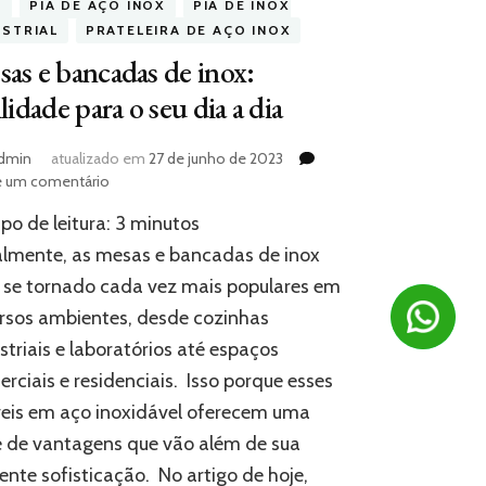
X
PIA DE AÇO INOX
PIA DE INOX
USTRIAL
PRATELEIRA DE AÇO INOX
as e bancadas de inox:
ilidade para o seu dia a dia
dmin
atualizado em
27 de junho de 2023
em
e um comentário
Mesas
o de leitura:
3
minutos
e
bancadas
lmente, as mesas e bancadas de inox
de
se tornado cada vez mais populares em
inox:
rsos ambientes, desde cozinhas
facilidade
para
striais e laboratórios até espaços
o
rciais e residenciais. Isso porque esses
seu
dia
eis em aço inoxidável oferecem uma
a
e de vantagens que vão além de sua
dia
ente sofisticação. No artigo de hoje,