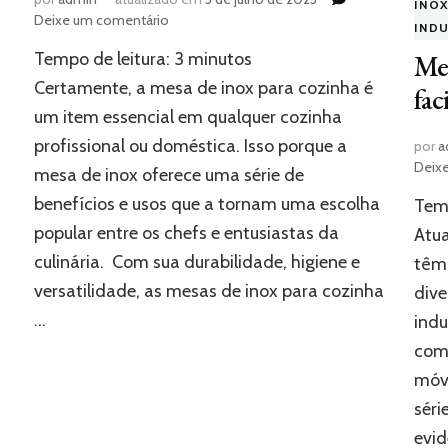
INO
em
Deixe um comentário
IND
Mesa
Tempo de leitura:
3
minutos
Mes
de
inox
Certamente, a mesa de inox para cozinha é
fac
para
um item essencial em qualquer cozinha
cozinha:
profissional ou doméstica. Isso porque a
vantagens
por
a
e
Deix
mesa de inox oferece uma série de
utilidades
benefícios e usos que a tornam uma escolha
Temp
popular entre os chefs e entusiastas da
Atua
culinária. Com sua durabilidade, higiene e
têm 
versatilidade, as mesas de inox para cozinha
dive
…
indu
come
móv
séri
evid