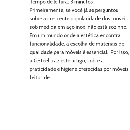
Tempo de leitura:
3
minutos
e
higiene:
Primeiramente, se você já se perguntou
móveis
sobre a crescente popularidade dos móveis
sob
sob medida em aço inox, não está sozinho.
medida
em
Em um mundo onde a estética encontra
aço
funcionalidade, a escolha de materiais de
inox
qualidade para móveis é essencial. Por isso,
a GSteel traz este artigo, sobre a
praticidade e higiene oferecidas por móveis
feitos de …