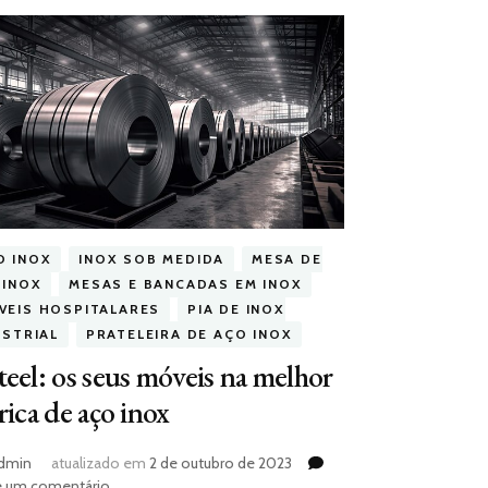
O INOX
INOX SOB MEDIDA
MESA DE
 INOX
MESAS E BANCADAS EM INOX
VEIS HOSPITALARES
PIA DE INOX
USTRIAL
PRATELEIRA DE AÇO INOX
eel: os seus móveis na melhor
rica de aço inox
dmin
atualizado em
2 de outubro de 2023
em
e um comentário