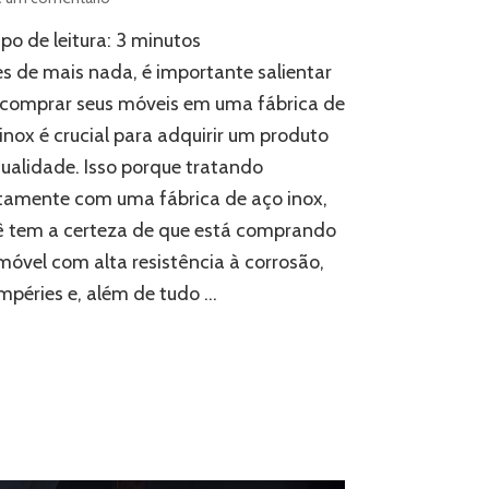
GSteel:
o de leitura:
3
minutos
os
seus
s de mais nada, é importante salientar
móveis
 comprar seus móveis em uma fábrica de
na
inox é crucial para adquirir um produto
melhor
fábrica
ualidade. Isso porque tratando
de
tamente com uma fábrica de aço inox,
aço
inox
ê tem a certeza de que está comprando
óvel com alta resistência à corrosão,
mpéries e, além de tudo …