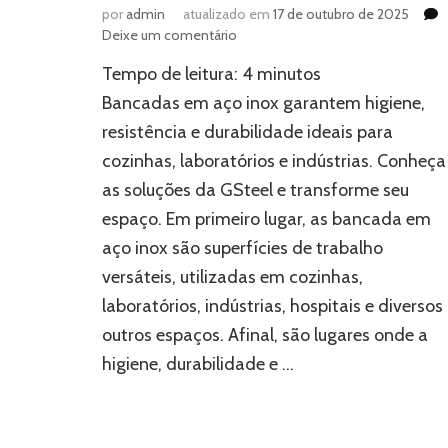
por
admin
atualizado em
17 de outubro de 2025
em
Deixe um comentário
Bancada
Tempo de leitura:
4
minutos
em
aço
Bancadas em aço inox garantem higiene,
inox:
resistência e durabilidade ideais para
praticidade
cozinhas, laboratórios e indústrias. Conheça
para
a
as soluções da GSteel e transforme seu
sua
espaço. Em primeiro lugar, as bancada em
cozinha
aço inox são superfícies de trabalho
versáteis, utilizadas em cozinhas,
laboratórios, indústrias, hospitais e diversos
outros espaços. Afinal, são lugares onde a
higiene, durabilidade e …