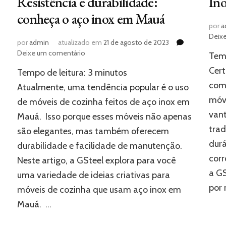
Resistência e durabilidade:
Ino
conheça o aço inox em Mauá
por
a
Deix
por
admin
atualizado em
21 de agosto de 2023
em
Deixe um comentário
Temp
Resistência
Cer
Tempo de leitura:
3
minutos
e
durabilidade:
comu
Atualmente, uma tendência popular é o uso
conheça
móv
de móveis de cozinha feitos de aço inox em
o
vant
Mauá. Isso porque esses móveis não apenas
aço
inox
trad
são elegantes, mas também oferecem
em
durá
durabilidade e facilidade de manutenção.
Mauá
corr
Neste artigo, a GSteel explora para você
a GS
uma variedade de ideias criativas para
por 
móveis de cozinha que usam aço inox em
Mauá. …