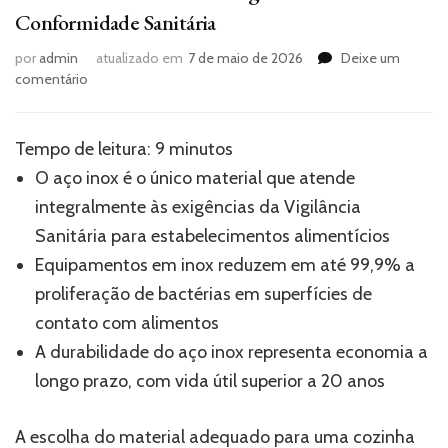
Conformidade Sanitária
por
admin
atualizado em
7 de maio de 2026
Deixe um
em
comentário
Cozinha
Industrial
Inox:
Tempo de leitura:
9
minutos
Higiene
O aço inox é o único material que atende
e
Conformidade
integralmente às exigências da Vigilância
Sanitária
Sanitária para estabelecimentos alimentícios
Equipamentos em inox reduzem em até 99,9% a
proliferação de bactérias em superfícies de
contato com alimentos
A durabilidade do aço inox representa economia a
longo prazo, com vida útil superior a 20 anos
A escolha do material adequado para uma cozinha