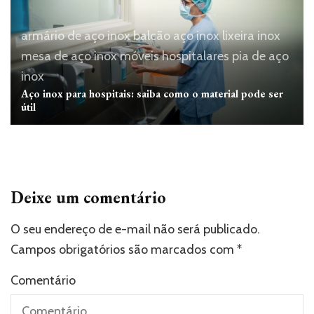
armário de aço inox
balcão aço inox
lixeira inox
mesa de aço inox
móveis hospitalares
pia de aço
inox
Aço inox para hospitais: saiba como o material pode ser
útil
Deixe um comentário
O seu endereço de e-mail não será publicado.
Campos obrigatórios são marcados com
*
Comentário