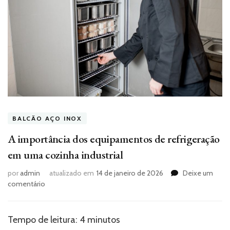
BALCÃO AÇO INOX
A importância dos equipamentos de refrigeração
em uma cozinha industrial
por
admin
atualizado em
14 de janeiro de 2026
Deixe um
em
comentário
A
importância
dos
Tempo de leitura:
4
minutos
equipamentos