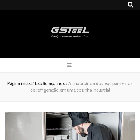
Gsteel
Blog
Página inicial
/
balcão aço inox
/
A importância dos equipamentos
de refrigeração em uma cozinha industrial