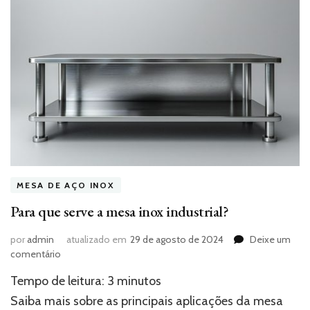
MESA DE AÇO INOX
Para que serve a mesa inox industrial?
por
admin
atualizado em
29 de agosto de 2024
Deixe um
em
comentário
Para
Tempo de leitura:
3
minutos
que
serve
Saiba mais sobre as principais aplicações da mesa