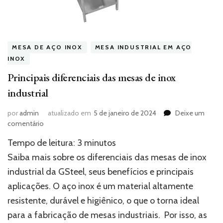
MESA DE AÇO INOX
MESA INDUSTRIAL EM AÇO
INOX
Principais diferenciais das mesas de inox
industrial
por
admin
atualizado em
5 de janeiro de 2024
Deixe um
em
comentário
Principais
Tempo de leitura:
3
minutos
diferenciais
das
Saiba mais sobre os diferenciais das mesas de inox
mesas
industrial da GSteel, seus benefícios e principais
de
aplicações. O aço inox é um material altamente
inox
industrial
resistente, durável e higiênico, o que o torna ideal
para a fabricação de mesas industriais. Por isso, as