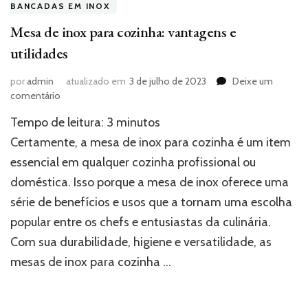
BANCADAS EM INOX
Mesa de inox para cozinha: vantagens e
utilidades
por
admin
atualizado em
3 de julho de 2023
Deixe um
em
comentário
Mesa
Tempo de leitura:
3
minutos
de
inox
Certamente, a mesa de inox para cozinha é um item
para
essencial em qualquer cozinha profissional ou
cozinha:
doméstica. Isso porque a mesa de inox oferece uma
vantagens
e
série de benefícios e usos que a tornam uma escolha
utilidades
popular entre os chefs e entusiastas da culinária.
Com sua durabilidade, higiene e versatilidade, as
mesas de inox para cozinha …