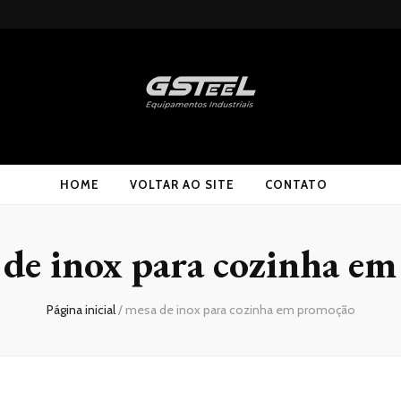
HOME
VOLTAR AO SITE
CONTATO
 de inox para cozinha e
Página inicial
/
mesa de inox para cozinha em promoção