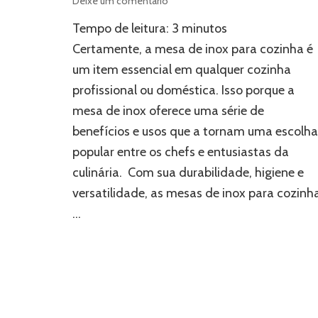
Deixe um comentário
Mesa
Tempo de leitura:
3
minutos
de
inox
Certamente, a mesa de inox para cozinha é
para
um item essencial em qualquer cozinha
cozinha:
profissional ou doméstica. Isso porque a
vantagens
e
mesa de inox oferece uma série de
utilidades
benefícios e usos que a tornam uma escolha
popular entre os chefs e entusiastas da
culinária. Com sua durabilidade, higiene e
versatilidade, as mesas de inox para cozinh
…