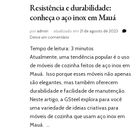
Resistência e durabilidade:
conheça o aço inox em Mauá
por
admin
atualizado em
21 de agosto de 2023
em
Deixe um comentário
Resistência
Tempo de leitura:
3
minutos
e
durabilidade:
Atualmente, uma tendência popular é o uso
conheça
de móveis de cozinha feitos de aço inox em
o
Mauá. Isso porque esses móveis não apenas
aço
inox
são elegantes, mas também oferecem
em
durabilidade e facilidade de manutenção.
Mauá
Neste artigo, a GSteel explora para você
uma variedade de ideias criativas para
móveis de cozinha que usam aço inox em
Mauá. …