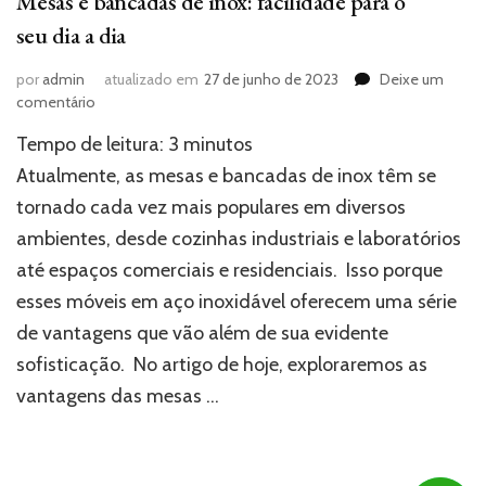
Mesas e bancadas de inox: facilidade para o
seu dia a dia
por
admin
atualizado em
27 de junho de 2023
Deixe um
em
comentário
Mesas
Tempo de leitura:
3
minutos
e
bancadas
Atualmente, as mesas e bancadas de inox têm se
de
tornado cada vez mais populares em diversos
inox:
ambientes, desde cozinhas industriais e laboratórios
facilidade
para
até espaços comerciais e residenciais. Isso porque
o
esses móveis em aço inoxidável oferecem uma série
seu
dia
de vantagens que vão além de sua evidente
a
sofisticação. No artigo de hoje, exploraremos as
dia
vantagens das mesas …