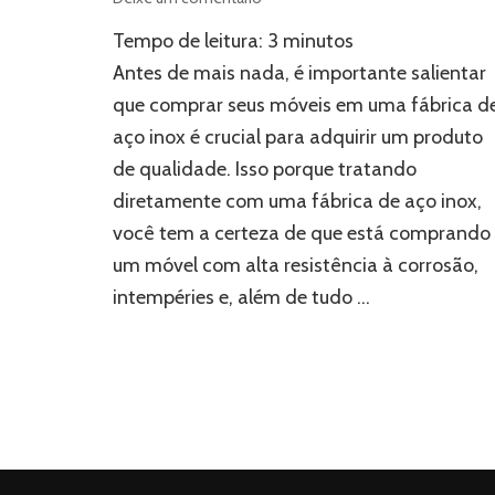
GSteel:
Tempo de leitura:
3
minutos
os
seus
Antes de mais nada, é importante salientar
móveis
que comprar seus móveis em uma fábrica d
na
aço inox é crucial para adquirir um produto
melhor
fábrica
de qualidade. Isso porque tratando
de
diretamente com uma fábrica de aço inox,
aço
inox
você tem a certeza de que está comprando
um móvel com alta resistência à corrosão,
intempéries e, além de tudo …