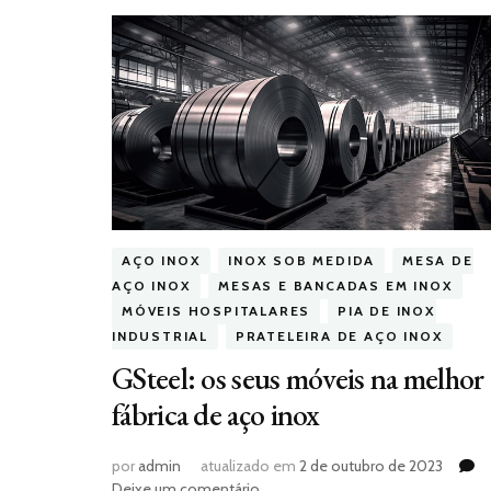
AÇO INOX
INOX SOB MEDIDA
MESA DE
AÇO INOX
MESAS E BANCADAS EM INOX
MÓVEIS HOSPITALARES
PIA DE INOX
INDUSTRIAL
PRATELEIRA DE AÇO INOX
GSteel: os seus móveis na melhor
fábrica de aço inox
por
admin
atualizado em
2 de outubro de 2023
em
Deixe um comentário