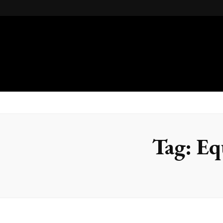
Gsteel
Blog
Tag:
Eq