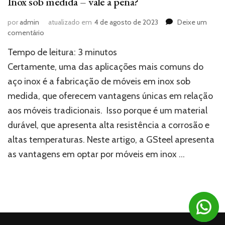
Inox sob medida – vale a pena?
por
admin
atualizado em
4 de agosto de 2023
Deixe um
em
comentário
Inox
Tempo de leitura:
3
minutos
sob
medida
Certamente, uma das aplicações mais comuns do
–
aço inox é a fabricação de móveis em inox sob
vale
medida, que oferecem vantagens únicas em relação
a
pena?
aos móveis tradicionais. Isso porque é um material
durável, que apresenta alta resistência a corrosão e
altas temperaturas. Neste artigo, a GSteel apresenta
as vantagens em optar por móveis em inox …