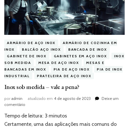
ARMÁRIO DE AÇO INOX
ARMÁRIO DE COZINHA EM
INOX
BALCÃO AÇO INOX
BANCADA DE INOX
GABINETE DE INOX
GABINETES EM AÇO INOX
INOX
SOB MEDIDA
MESA DE AÇO INOX
MESAS E
BANCADAS EM INOX
PIA DE AÇO INOX
PIA DE INOX
INDUSTRIAL
PRATELEIRA DE AÇO INOX
Inox sob medida – vale a pena?
por
admin
atualizado em
4 de agosto de 2023
Deixe um
em
comentário
Inox
Tempo de leitura:
3
minutos
sob
medida
Certamente, uma das aplicações mais comuns do
–