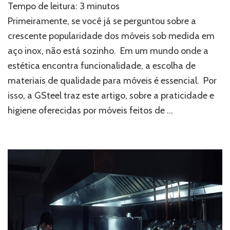
Tempo de leitura:
3
minutos
e
higiene:
Primeiramente, se você já se perguntou sobre a
móveis
crescente popularidade dos móveis sob medida em
sob
aço inox, não está sozinho. Em um mundo onde a
medida
em
estética encontra funcionalidade, a escolha de
aço
materiais de qualidade para móveis é essencial. Por
inox
isso, a GSteel traz este artigo, sobre a praticidade e
higiene oferecidas por móveis feitos de …