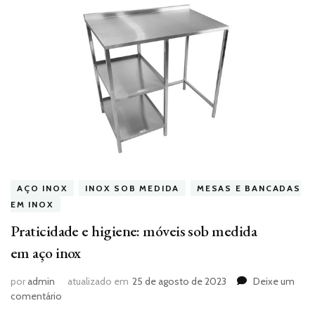
AÇO INOX
INOX SOB MEDIDA
MESAS E BANCADAS
EM INOX
Praticidade e higiene: móveis sob medida
em aço inox
por
admin
atualizado em
25 de agosto de 2023
Deixe um
em
comentário
Praticidade