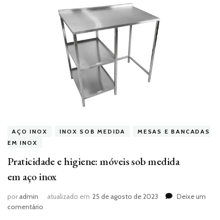
AÇO INOX
INOX SOB MEDIDA
MESAS E BANCADAS
EM INOX
Praticidade e higiene: móveis sob medida
em aço inox
por
admin
atualizado em
25 de agosto de 2023
Deixe um
em
comentário
Praticidade