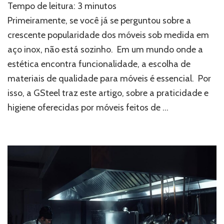
Tempo de leitura:
3
minutos
e
higiene:
Primeiramente, se você já se perguntou sobre a
móveis
crescente popularidade dos móveis sob medida em
sob
aço inox, não está sozinho. Em um mundo onde a
medida
em
estética encontra funcionalidade, a escolha de
aço
materiais de qualidade para móveis é essencial. Por
inox
isso, a GSteel traz este artigo, sobre a praticidade e
higiene oferecidas por móveis feitos de …