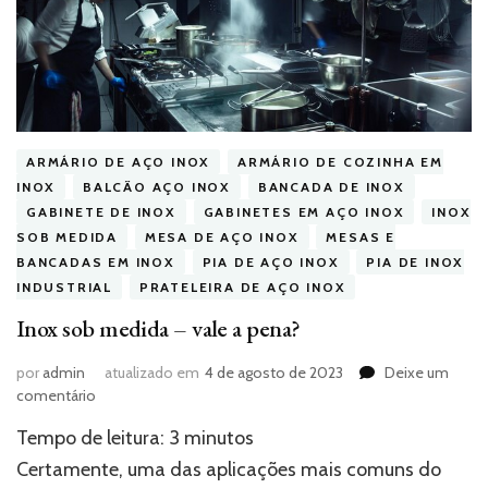
ARMÁRIO DE AÇO INOX
ARMÁRIO DE COZINHA EM
INOX
BALCÃO AÇO INOX
BANCADA DE INOX
GABINETE DE INOX
GABINETES EM AÇO INOX
INOX
SOB MEDIDA
MESA DE AÇO INOX
MESAS E
BANCADAS EM INOX
PIA DE AÇO INOX
PIA DE INOX
INDUSTRIAL
PRATELEIRA DE AÇO INOX
Inox sob medida – vale a pena?
por
admin
atualizado em
4 de agosto de 2023
Deixe um
em
comentário
Inox
Tempo de leitura:
3
minutos
sob
medida
Certamente, uma das aplicações mais comuns do
–