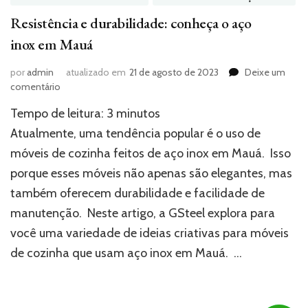
Resistência e durabilidade: conheça o aço
inox em Mauá
por
admin
atualizado em
21 de agosto de 2023
Deixe um
em
comentário
Resistência
Tempo de leitura:
3
minutos
e
durabilidade:
Atualmente, uma tendência popular é o uso de
conheça
móveis de cozinha feitos de aço inox em Mauá. Isso
o
porque esses móveis não apenas são elegantes, mas
aço
inox
também oferecem durabilidade e facilidade de
em
manutenção. Neste artigo, a GSteel explora para
Mauá
você uma variedade de ideias criativas para móveis
de cozinha que usam aço inox em Mauá. …