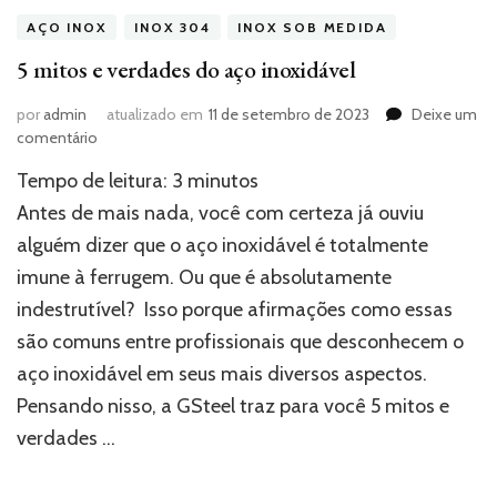
AÇO INOX
INOX 304
INOX SOB MEDIDA
5 mitos e verdades do aço inoxidável
por
admin
atualizado em
11 de setembro de 2023
Deixe um
em
comentário
5
Tempo de leitura:
3
minutos
mitos
e
Antes de mais nada, você com certeza já ouviu
verdades
alguém dizer que o aço inoxidável é totalmente
do
imune à ferrugem. Ou que é absolutamente
aço
inoxidável
indestrutível? Isso porque afirmações como essas
são comuns entre profissionais que desconhecem o
aço inoxidável em seus mais diversos aspectos.
Pensando nisso, a GSteel traz para você 5 mitos e
verdades …