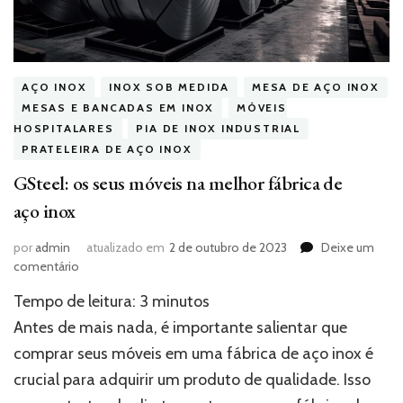
AÇO INOX
INOX SOB MEDIDA
MESA DE AÇO INOX
MESAS E BANCADAS EM INOX
MÓVEIS
HOSPITALARES
PIA DE INOX INDUSTRIAL
PRATELEIRA DE AÇO INOX
GSteel: os seus móveis na melhor fábrica de
aço inox
por
admin
atualizado em
2 de outubro de 2023
Deixe um
em
comentário
GSteel:
Tempo de leitura:
3
minutos
os
seus
Antes de mais nada, é importante salientar que
móveis
comprar seus móveis em uma fábrica de aço inox é
na
crucial para adquirir um produto de qualidade. Isso
melhor
fábrica