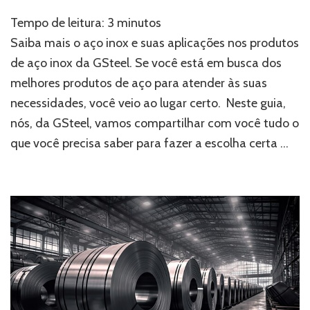
Como
Tempo de leitura:
3
minutos
escolher
os
Saiba mais o aço inox e suas aplicações nos produtos
melhores
de aço inox da GSteel. Se você está em busca dos
produtos
melhores produtos de aço para atender às suas
de
aço
necessidades, você veio ao lugar certo. Neste guia,
inox
nós, da GSteel, vamos compartilhar com você tudo o
para
sua
que você precisa saber para fazer a escolha certa …
necessidade?