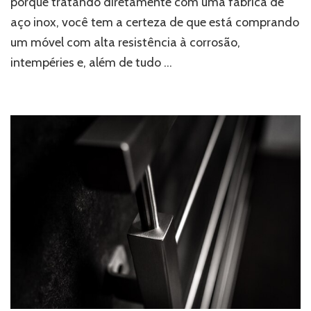
porque tratando diretamente com uma fábrica de
de
aço inox, você tem a certeza de que está comprando
aço
inox
um móvel com alta resistência à corrosão,
intempéries e, além de tudo …