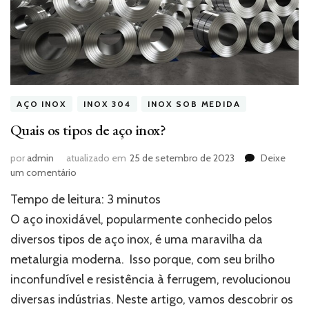
AÇO INOX
INOX 304
INOX SOB MEDIDA
Quais os tipos de aço inox?
por
admin
atualizado em
25 de setembro de 2023
Deixe
em
um comentário
Quais
Tempo de leitura:
3
minutos
os
tipos
O aço inoxidável, popularmente conhecido pelos
de
diversos tipos de aço inox, é uma maravilha da
aço
metalurgia moderna. Isso porque, com seu brilho
inox?
inconfundível e resistência à ferrugem, revolucionou
diversas indústrias. Neste artigo, vamos descobrir os