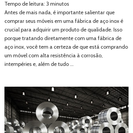
Tempo de leitura:
3
minutos
os
seus
Antes de mais nada, é importante salientar que
móveis
comprar seus móveis em uma fábrica de aço inox é
na
crucial para adquirir um produto de qualidade. Isso
melhor
fábrica
porque tratando diretamente com uma fábrica de
de
aço inox, você tem a certeza de que está comprando
aço
inox
um móvel com alta resistência à corrosão,
intempéries e, além de tudo …