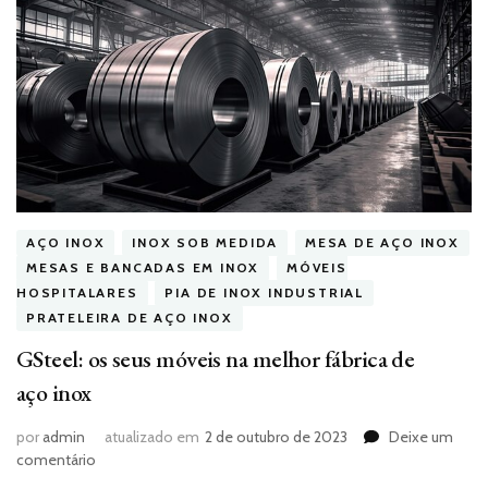
AÇO INOX
INOX SOB MEDIDA
MESA DE AÇO INOX
MESAS E BANCADAS EM INOX
MÓVEIS
HOSPITALARES
PIA DE INOX INDUSTRIAL
PRATELEIRA DE AÇO INOX
GSteel: os seus móveis na melhor fábrica de
aço inox
por
admin
atualizado em
2 de outubro de 2023
Deixe um
em
comentário
GSteel: