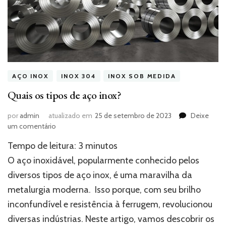
AÇO INOX
INOX 304
INOX SOB MEDIDA
Quais os tipos de aço inox?
por
admin
atualizado em
25 de setembro de 2023
Deixe
em
um comentário
Quais
Tempo de leitura:
3
minutos
os
tipos
O aço inoxidável, popularmente conhecido pelos
de
diversos tipos de aço inox, é uma maravilha da
aço
metalurgia moderna. Isso porque, com seu brilho
inox?
inconfundível e resistência à ferrugem, revolucionou
diversas indústrias. Neste artigo, vamos descobrir os