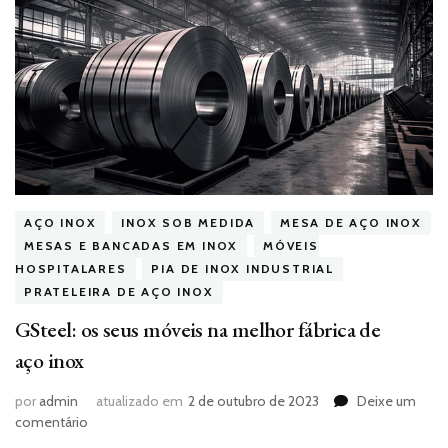
AÇO INOX
INOX SOB MEDIDA
MESA DE AÇO INOX
MESAS E BANCADAS EM INOX
MÓVEIS
HOSPITALARES
PIA DE INOX INDUSTRIAL
PRATELEIRA DE AÇO INOX
GSteel: os seus móveis na melhor fábrica de
aço inox
por
admin
atualizado em
2 de outubro de 2023
Deixe um
em
comentário
GSteel: