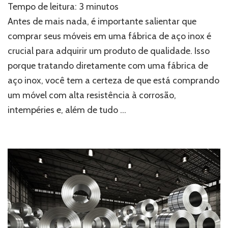
Tempo de leitura:
3
minutos
os
seus
Antes de mais nada, é importante salientar que
móveis
comprar seus móveis em uma fábrica de aço inox é
na
crucial para adquirir um produto de qualidade. Isso
melhor
fábrica
porque tratando diretamente com uma fábrica de
de
aço inox, você tem a certeza de que está comprando
aço
inox
um móvel com alta resistência à corrosão,
intempéries e, além de tudo …