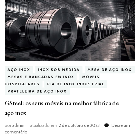
AÇO INOX
INOX SOB MEDIDA
MESA DE AÇO INOX
MESAS E BANCADAS EM INOX
MÓVEIS
HOSPITALARES
PIA DE INOX INDUSTRIAL
PRATELEIRA DE AÇO INOX
GSteel: os seus móveis na melhor fábrica de
aço inox
por
admin
atualizado em
2 de outubro de 2023
Deixe um
em
comentário
GSteel: