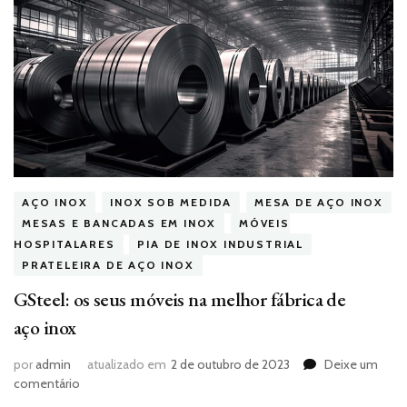
AÇO INOX
INOX SOB MEDIDA
MESA DE AÇO INOX
MESAS E BANCADAS EM INOX
MÓVEIS
HOSPITALARES
PIA DE INOX INDUSTRIAL
PRATELEIRA DE AÇO INOX
GSteel: os seus móveis na melhor fábrica de
aço inox
por
admin
atualizado em
2 de outubro de 2023
Deixe um
em
comentário
GSteel: