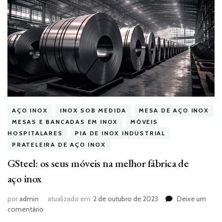
AÇO INOX
INOX SOB MEDIDA
MESA DE AÇO INOX
MESAS E BANCADAS EM INOX
MÓVEIS
HOSPITALARES
PIA DE INOX INDUSTRIAL
PRATELEIRA DE AÇO INOX
GSteel: os seus móveis na melhor fábrica de
aço inox
por
admin
atualizado em
2 de outubro de 2023
Deixe um
em
comentário
GSteel: