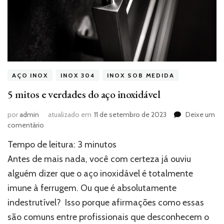
AÇO INOX
INOX 304
INOX SOB MEDIDA
5 mitos e verdades do aço inoxidável
por
admin
atualizado em
11 de setembro de 2023
Deixe um
em
comentário
5
Tempo de leitura:
3
minutos
mitos
e
Antes de mais nada, você com certeza já ouviu
verdades
alguém dizer que o aço inoxidável é totalmente
do
imune à ferrugem. Ou que é absolutamente
aço
inoxidável
indestrutível? Isso porque afirmações como essas
são comuns entre profissionais que desconhecem o