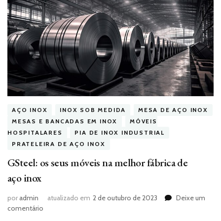
AÇO INOX
INOX SOB MEDIDA
MESA DE AÇO INOX
MESAS E BANCADAS EM INOX
MÓVEIS
HOSPITALARES
PIA DE INOX INDUSTRIAL
PRATELEIRA DE AÇO INOX
GSteel: os seus móveis na melhor fábrica de
aço inox
por
admin
atualizado em
2 de outubro de 2023
Deixe um
em
comentário
GSteel: