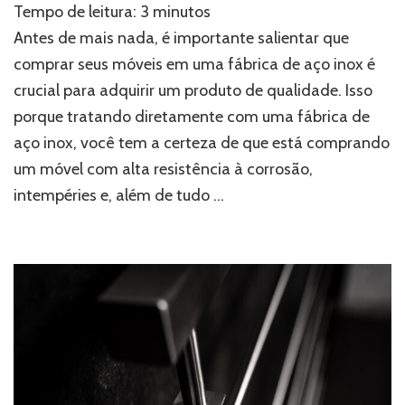
Tempo de leitura:
3
minutos
os
seus
Antes de mais nada, é importante salientar que
móveis
comprar seus móveis em uma fábrica de aço inox é
na
crucial para adquirir um produto de qualidade. Isso
melhor
fábrica
porque tratando diretamente com uma fábrica de
de
aço inox, você tem a certeza de que está comprando
aço
inox
um móvel com alta resistência à corrosão,
intempéries e, além de tudo …