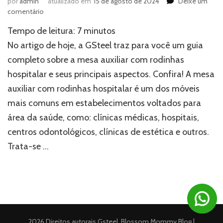
por
admin
atualizado em
15 de agosto de 2024
Deixe um
em
comentário
Conheça
Tempo de leitura:
7
minutos
tudo
sobre
No artigo de hoje, a GSteel traz para você um guia
a
completo sobre a mesa auxiliar com rodinhas
mesa
hospitalar e seus principais aspectos. Confira! A mesa
auxiliar
com
auxiliar com rodinhas hospitalar é um dos móveis
rodinhas
mais comuns em estabelecimentos voltados para
hospitalar
área da saúde, como: clínicas médicas, hospitais,
centros odontológicos, clínicas de estética e outros.
Trata-se …
2026 Direitos autorais
Gsteel
.
Blossom Mommy Blog |