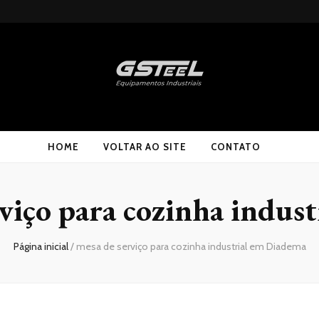
HOME
VOLTAR AO SITE
CONTATO
rviço para cozinha indus
Página inicial
/
mesa de serviço para cozinha industrial em Diadema