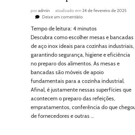
por
admin
atualizado em
24 de fevereiro de 2025
em
Deixe um comentário
Como
Tempo de leitura:
4
minutos
escolher
as
Descubra como escolher mesas e bancadas
melhores
de aço inox ideais para cozinhas industriais,
mesas
garantindo segurança, higiene e eficiência
e
bancadas
no preparo dos alimentos. As mesas e
para
bancadas são móveis de apoio
cozinha
industrial
fundamentais para a cozinha industrial.
Afinal, é justamente nessas superfícies que
acontecem o preparo das refeições,
empratamentos, conferência do que chego
de fornecedores e outras …