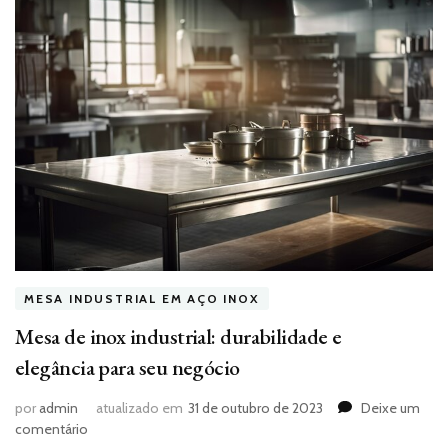
MESA INDUSTRIAL EM AÇO INOX
Mesa de inox industrial: durabilidade e
elegância para seu negócio
por
admin
atualizado em
31 de outubro de 2023
Deixe um
em
comentário