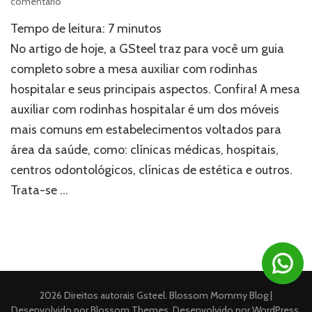
em
comentário
Conheça
Tempo de leitura:
7
minutos
tudo
sobre
No artigo de hoje, a GSteel traz para você um guia
a
completo sobre a mesa auxiliar com rodinhas
mesa
hospitalar e seus principais aspectos. Confira! A mesa
auxiliar
com
auxiliar com rodinhas hospitalar é um dos móveis
rodinhas
mais comuns em estabelecimentos voltados para
hospitalar
área da saúde, como: clínicas médicas, hospitais,
centros odontológicos, clínicas de estética e outros.
Trata-se …
2026 Direitos autorais
Gsteel
.
Blossom Mommy Blog |
Desenvolvido por
Blossom Themes
. Desenvolvido por
WordPress
.