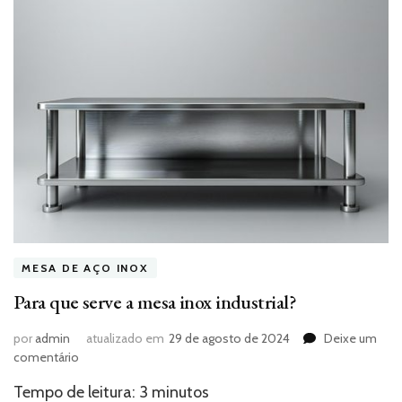
MESA DE AÇO INOX
Para que serve a mesa inox industrial?
por
admin
atualizado em
29 de agosto de 2024
Deixe um
em
comentário
Para
Tempo de leitura:
3
minutos
que