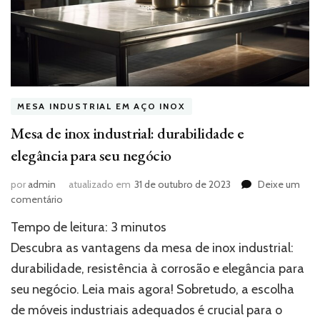
MESA INDUSTRIAL EM AÇO INOX
Mesa de inox industrial: durabilidade e
elegância para seu negócio
por
admin
atualizado em
31 de outubro de 2023
Deixe um
em
comentário
Mesa
Tempo de leitura:
3
minutos
de
inox
Descubra as vantagens da mesa de inox industrial:
industrial:
durabilidade, resistência à corrosão e elegância para
durabilidade
seu negócio. Leia mais agora! Sobretudo, a escolha
e
elegância
de móveis industriais adequados é crucial para o
para