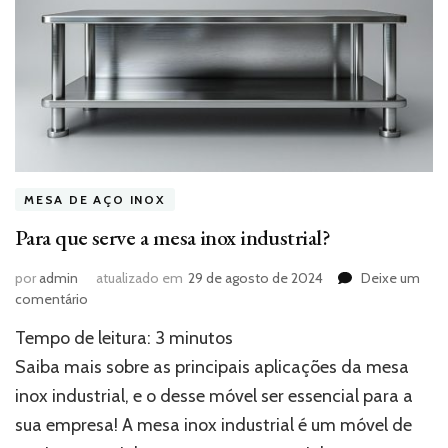
MESA DE AÇO INOX
Para que serve a mesa inox industrial?
por
admin
atualizado em
29 de agosto de 2024
Deixe um
em
comentário
Para
Tempo de leitura:
3
minutos
que
serve
Saiba mais sobre as principais aplicações da mesa
a
inox industrial, e o desse móvel ser essencial para a
mesa
sua empresa! A mesa inox industrial é um móvel de
inox
industrial?