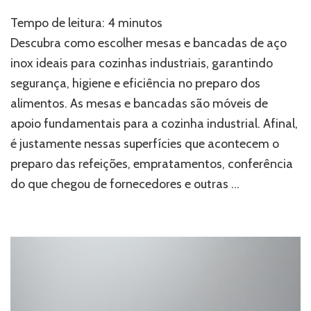
Como
Tempo de leitura:
4
minutos
escolher
as
Descubra como escolher mesas e bancadas de aço
melhores
inox ideais para cozinhas industriais, garantindo
mesas
segurança, higiene e eficiência no preparo dos
e
bancadas
alimentos. As mesas e bancadas são móveis de
para
apoio fundamentais para a cozinha industrial. Afinal,
cozinha
industrial
é justamente nessas superfícies que acontecem o
preparo das refeições, empratamentos, conferência
do que chegou de fornecedores e outras …