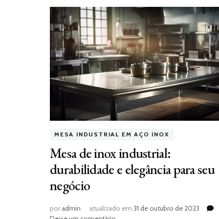
MESA INDUSTRIAL EM AÇO INOX
Mesa de inox industrial:
durabilidade e elegância para seu
negócio
por
admin
atualizado em
31 de outubro de 2023
em
Deixe um comentário