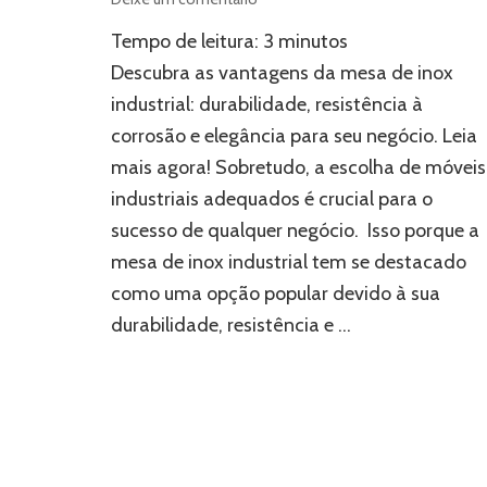
Mesa
Tempo de leitura:
3
minutos
de
inox
Descubra as vantagens da mesa de inox
industrial:
industrial: durabilidade, resistência à
durabilidade
corrosão e elegância para seu negócio. Leia
e
elegância
mais agora! Sobretudo, a escolha de móveis
para
industriais adequados é crucial para o
seu
negócio
sucesso de qualquer negócio. Isso porque a
mesa de inox industrial tem se destacado
como uma opção popular devido à sua
durabilidade, resistência e …