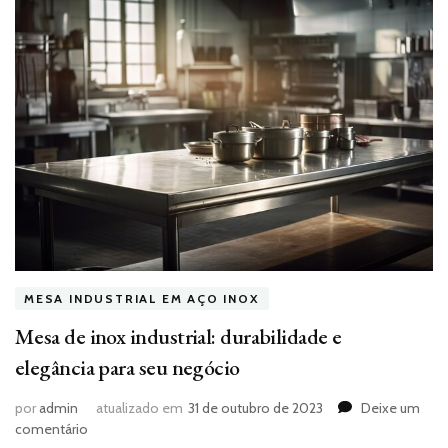
MESA INDUSTRIAL EM AÇO INOX
Mesa de inox industrial: durabilidade e
elegância para seu negócio
por
admin
atualizado em
31 de outubro de 2023
Deixe um
em
comentário