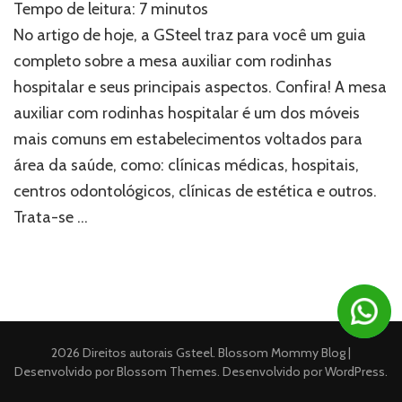
Tempo de leitura:
7
minutos
tudo
sobre
No artigo de hoje, a GSteel traz para você um guia
a
completo sobre a mesa auxiliar com rodinhas
mesa
hospitalar e seus principais aspectos. Confira! A mesa
auxiliar
com
auxiliar com rodinhas hospitalar é um dos móveis
rodinhas
mais comuns em estabelecimentos voltados para
hospitalar
área da saúde, como: clínicas médicas, hospitais,
centros odontológicos, clínicas de estética e outros.
Trata-se …
2026 Direitos autorais
Gsteel
.
Blossom Mommy Blog |
Desenvolvido por
Blossom Themes
. Desenvolvido por
WordPress
.