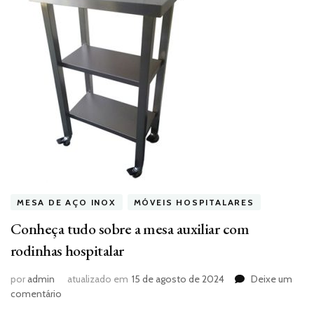
MESA DE AÇO INOX
MÓVEIS HOSPITALARES
Conheça tudo sobre a mesa auxiliar com
rodinhas hospitalar
por
admin
atualizado em
15 de agosto de 2024
Deixe um
em
comentário
Conheça