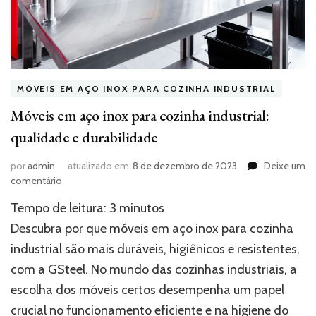
MÓVEIS EM AÇO INOX PARA COZINHA INDUSTRIAL
Móveis em aço inox para cozinha industrial:
qualidade e durabilidade
por
admin
atualizado em
8 de dezembro de 2023
Deixe um
em
comentário
Móveis
Tempo de leitura:
3
minutos
em
aço
Descubra por que móveis em aço inox para cozinha
inox
industrial são mais duráveis, higiênicos e resistentes,
para
com a GSteel. No mundo das cozinhas industriais, a
cozinha
industrial:
escolha dos móveis certos desempenha um papel
qualidade
crucial no funcionamento eficiente e na higiene do
e