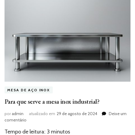
MESA DE AÇO INOX
Para que serve a mesa inox industrial?
por
admin
atualizado em
29 de agosto de 2024
Deixe um
em
comentário
Para
Tempo de leitura:
3
minutos
que