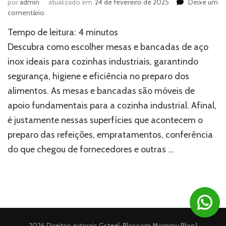
por
admin
atualizado em
24 de fevereiro de 2025
Deixe um
em
comentário
Como
Tempo de leitura:
4
minutos
escolher
as
Descubra como escolher mesas e bancadas de aço
melhores
inox ideais para cozinhas industriais, garantindo
mesas
segurança, higiene e eficiência no preparo dos
e
bancadas
alimentos. As mesas e bancadas são móveis de
para
apoio fundamentais para a cozinha industrial. Afinal,
cozinha
industrial
é justamente nessas superfícies que acontecem o
preparo das refeições, empratamentos, conferência
do que chegou de fornecedores e outras …
2026 Direitos autorais
Gsteel
.
Blossom Mommy Blog |