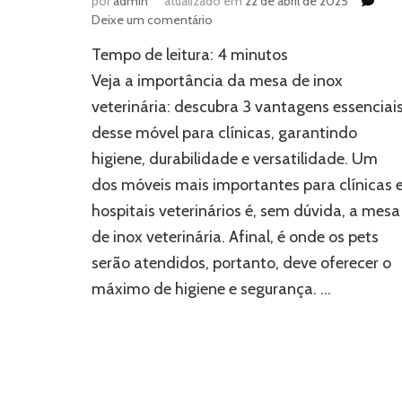
por
admin
atualizado em
22 de abril de 2025
em
Deixe um comentário
Mesa
Tempo de leitura:
4
minutos
de
inox
Veja a importância da mesa de inox
veterinária:
veterinária: descubra 3 vantagens essenciai
3
desse móvel para clínicas, garantindo
benefícios
que
higiene, durabilidade e versatilidade. Um
o
dos móveis mais importantes para clínicas 
móvel
oferece
hospitais veterinários é, sem dúvida, a mesa
para
de inox veterinária. Afinal, é onde os pets
as
serão atendidos, portanto, deve oferecer o
clínicas
máximo de higiene e segurança. …