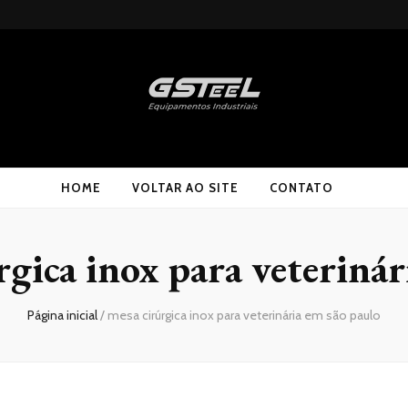
HOME
VOLTAR AO SITE
CONTATO
rgica inox para veterinár
Página inicial
/
mesa cirúrgica inox para veterinária em são paulo