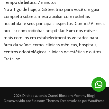
Tempo de leitura:
7
minutos
tudo
sobre
No artigo de hoje, a GSteel traz para você um guia
a
completo sobre a mesa auxiliar com rodinhas
mesa
hospitalar e seus principais aspectos. Confira! A mesa
auxiliar
com
auxiliar com rodinhas hospitalar é um dos móveis
rodinhas
mais comuns em estabelecimentos voltados para
hospitalar
área da saúde, como: clínicas médicas, hospitais,
centros odontológicos, clínicas de estética e outros.
Trata-se …
2026 Direitos autorais
Gsteel
.
Blossom Mommy Blog |
Desenvolvido por
Blossom Themes
. Desenvolvido por
WordPress
.