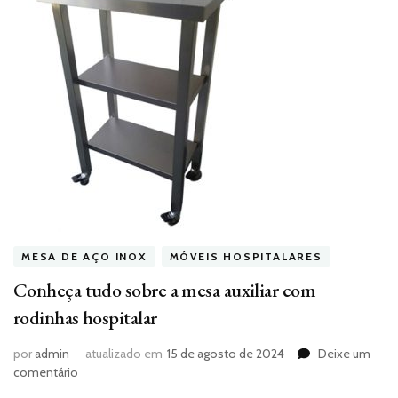
MESA DE AÇO INOX
MÓVEIS HOSPITALARES
Conheça tudo sobre a mesa auxiliar com
rodinhas hospitalar
por
admin
atualizado em
15 de agosto de 2024
Deixe um
em
comentário
Conheça