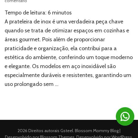
em
comentário
Vale
Tempo de leitura:
6
minutos
a
pena
A prateleira de inox é uma verdadeira peça chave
investir
quando se trata de otimizar espaços em cozinhas e
em
áreas gourmet. Pois além de proporcionar
prateleira
de
praticidade e organização, ela contribui para a
inox
estética do ambiente, conferindo um toque moderno
para
cozinha?
e elegante. Os modelos em aço inoxidável são
especialmente duráveis e resistentes, garantindo um
uso prolongado sem …
2026 Direitos autorais
Gsteel
.
Blossom Mommy Blog |
Desenvolvido por
Blossom Themes
. Desenvolvido por
WordPress
.