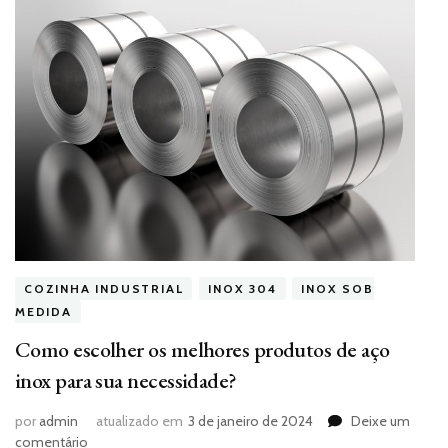
COZINHA INDUSTRIAL
INOX 304
INOX SOB
MEDIDA
Como escolher os melhores produtos de aço
inox para sua necessidade?
por
admin
atualizado em
3 de janeiro de 2024
Deixe um
em
comentário