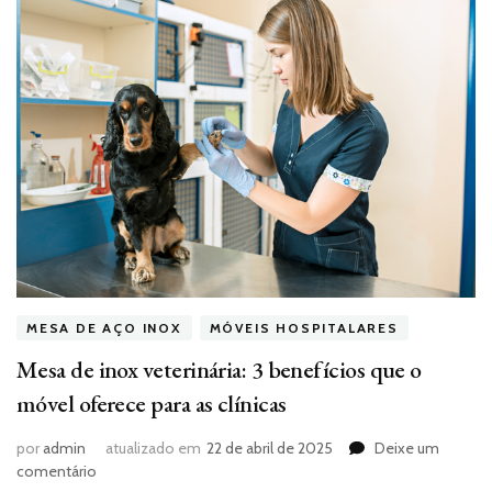
MESA DE AÇO INOX
MÓVEIS HOSPITALARES
Mesa de inox veterinária: 3 benefícios que o
móvel oferece para as clínicas
por
admin
atualizado em
22 de abril de 2025
Deixe um
em
comentário