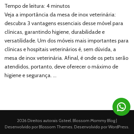
Mesa
Tempo de leitura:
4
minutos
de
inox
Veja a importância da mesa de inox veterinária:
veterinária:
descubra 3 vantagens essenciais desse móvel para
3
clínicas, garantindo higiene, durabilidade e
benefícios
que
versatilidade. Um dos móveis mais importantes para
o
clínicas e hospitais veterinários é, sem dúvida, a
móvel
oferece
mesa de inox veterinária. Afinal, é onde os pets serão
para
atendidos, portanto, deve oferecer o máximo de
as
higiene e segurança. …
clínicas
2026 Direitos autorais
Gsteel
.
Blossom Mommy Blog |
Desenvolvido por
Blossom Themes
. Desenvolvido por
WordPress
.