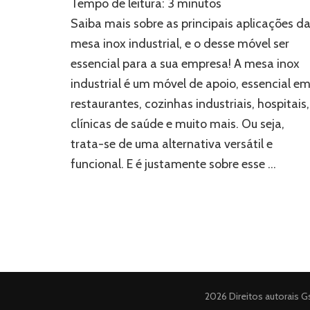
Tempo de leitura:
3
minutos
que
serve
Saiba mais sobre as principais aplicações d
a
mesa inox industrial, e o desse móvel ser
mesa
essencial para a sua empresa! A mesa inox
inox
industrial?
industrial é um móvel de apoio, essencial e
restaurantes, cozinhas industriais, hospitais,
clínicas de saúde e muito mais. Ou seja,
trata-se de uma alternativa versátil e
funcional. E é justamente sobre esse …
2026 Direitos autorais
G