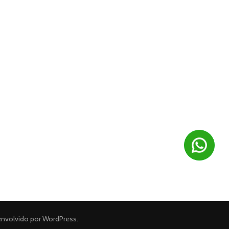
envolvido por
WordPress
.