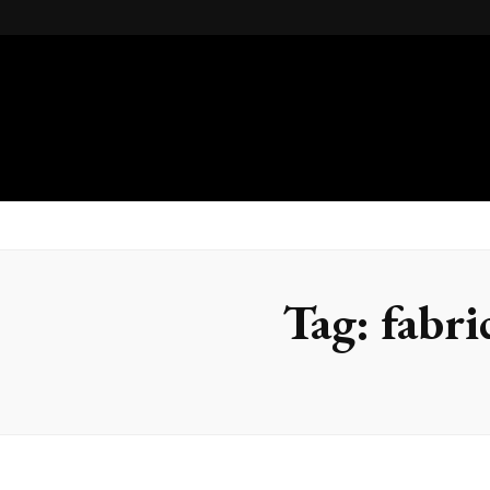
Gsteel
Blog
Tag:
fabri