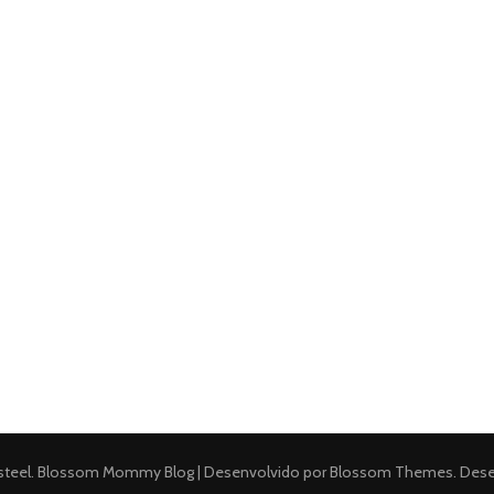
a
m
steel
.
Blossom Mommy Blog | Desenvolvido por
Blossom Themes
. Des