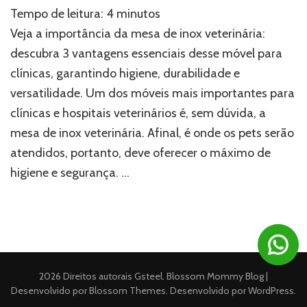
Mesa
Tempo de leitura:
4
minutos
de
inox
Veja a importância da mesa de inox veterinária:
veterinária:
descubra 3 vantagens essenciais desse móvel para
3
clínicas, garantindo higiene, durabilidade e
benefícios
que
versatilidade. Um dos móveis mais importantes para
o
clínicas e hospitais veterinários é, sem dúvida, a
móvel
oferece
mesa de inox veterinária. Afinal, é onde os pets serão
para
atendidos, portanto, deve oferecer o máximo de
as
higiene e segurança. …
clínicas
2026 Direitos autorais
Gsteel
.
Blossom Mommy Blog |
Desenvolvido por
Blossom Themes
. Desenvolvido por
WordPress
.