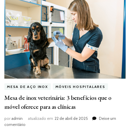
MESA DE AÇO INOX
MÓVEIS HOSPITALARES
Mesa de inox veterinária: 3 benefícios que o
móvel oferece para as clínicas
por
admin
atualizado em
22 de abril de 2025
Deixe um
em
comentário