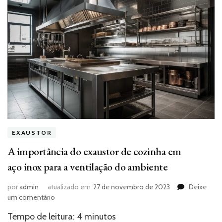
EXAUSTOR
A importância do exaustor de cozinha em
aço inox para a ventilação do ambiente
por
admin
atualizado em
27 de novembro de 2023
Deixe
em
um comentário
A
Tempo de leitura:
4
minutos
importância