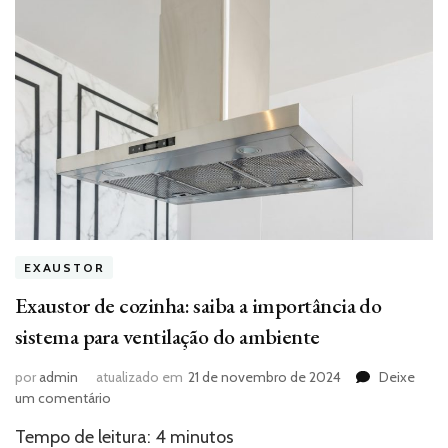
EXAUSTOR
Exaustor de cozinha: saiba a importância do
sistema para ventilação do ambiente
por
admin
atualizado em
21 de novembro de 2024
Deixe
em
um comentário
Exaustor
Tempo de leitura:
4
minutos
de