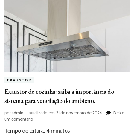
EXAUSTOR
Exaustor de cozinha: saiba a importância do
sistema para ventilação do ambiente
por
admin
atualizado em
21 de novembro de 2024
Deixe
em
um comentário
Exaustor
Tempo de leitura:
4
minutos
de