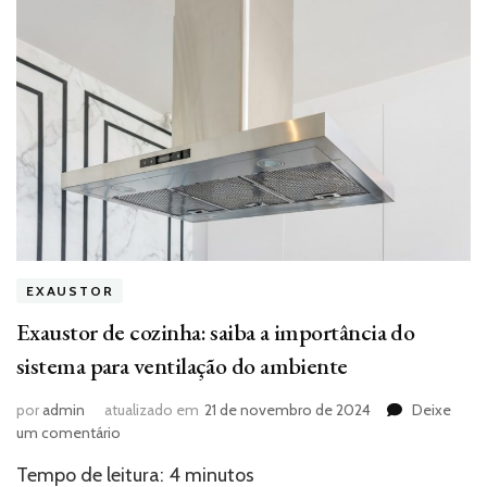
EXAUSTOR
Exaustor de cozinha: saiba a importância do
sistema para ventilação do ambiente
por
admin
atualizado em
21 de novembro de 2024
Deixe
em
um comentário
Exaustor
Tempo de leitura:
4
minutos
de