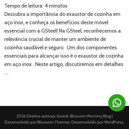
A
Tempo de leitura:
4
minutos
importância
do
Descubra a importância do exaustor de cozinha em
exaustor
aço inox, e conheça os benefícios deste móvel
de
essencial com a GSteel! Na GSteel, reconhecemos a
cozinha
em
relevância crucial de manter um ambiente de
aço
cozinha saudável e seguro. Um dos componentes
inox
para
essenciais para alcançar isso é o exaustor de cozinha
a
em aço inox. Neste artigo, discutiremos em detalhes
ventilação
…
do
ambiente
2026 Direitos autorais
Gsteel
.
Blossom Mommy Blog |
Desenvolvido por
Blossom Themes
. Desenvolvido por
WordPress
.