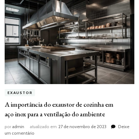
EXAUSTOR
A importância do exaustor de cozinha em
aço inox para a ventilação do ambiente
por
admin
atualizado em
27 de novembro de 2023
Deixe
em
um comentário