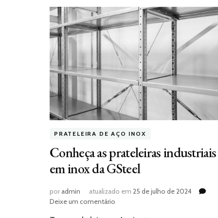
PRATELEIRA DE AÇO INOX
Conheça as prateleiras industriais
em inox da GSteel
por
admin
atualizado em
25 de julho de 2024
em
Deixe um comentário
Conheça