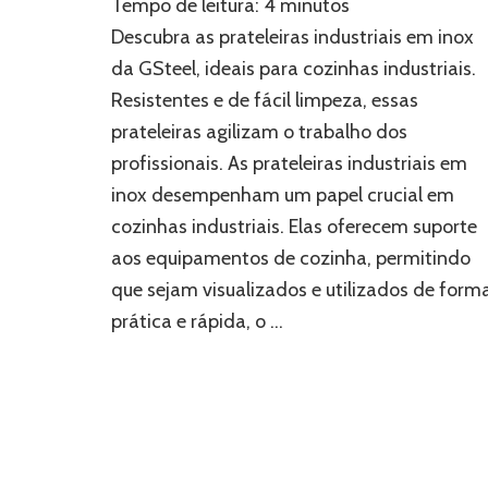
Tempo de leitura:
4
minutos
as
prateleiras
Descubra as prateleiras industriais em inox
industriais
da GSteel, ideais para cozinhas industriais.
em
Resistentes e de fácil limpeza, essas
inox
da
prateleiras agilizam o trabalho dos
GSteel
profissionais. As prateleiras industriais em
inox desempenham um papel crucial em
cozinhas industriais. Elas oferecem suporte
aos equipamentos de cozinha, permitindo
que sejam visualizados e utilizados de form
prática e rápida, o …