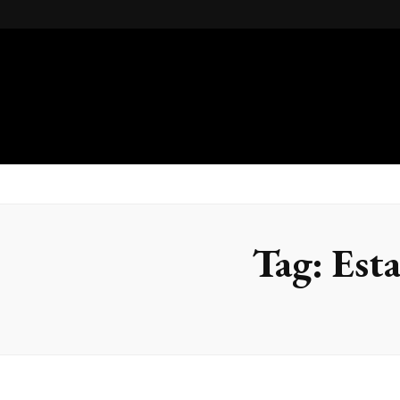
Gsteel
Blog
Tag:
Est