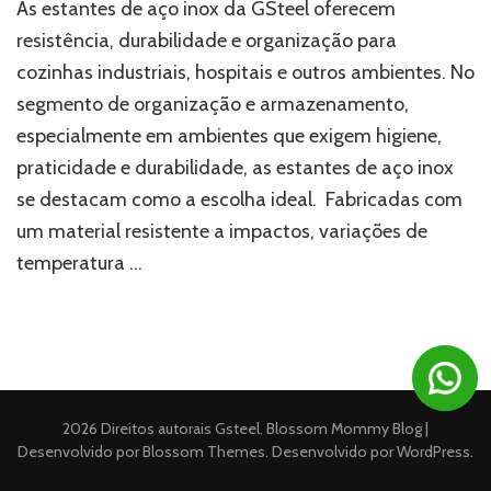
as
As estantes de aço inox da GSteel oferecem
estantes
resistência, durabilidade e organização para
de
cozinhas industriais, hospitais e outros ambientes. No
aço
inox
segmento de organização e armazenamento,
da
especialmente em ambientes que exigem higiene,
GSteel
praticidade e durabilidade, as estantes de aço inox
se destacam como a escolha ideal. Fabricadas com
um material resistente a impactos, variações de
temperatura …
2026 Direitos autorais
Gsteel
.
Blossom Mommy Blog |
Desenvolvido por
Blossom Themes
. Desenvolvido por
WordPress
.