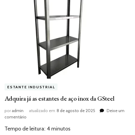
ESTANTE INDUSTRIAL
Adquira já as estantes de aço inox da GSteel
por
admin
atualizado em
8 de agosto de 2025
Deixe um
em
comentário
Adquira
Tempo de leitura:
4
minutos
já