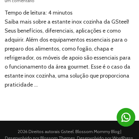
em
um comentário
Tudo
Tempo de leitura:
4
minutos
o
que
Saiba mais sobre a estante inox cozinha da GSteel!
você
Seus benefícios, diferenciais, aplicações e como
precisa
adquirir. Além dos equipamentos essenciais para o
saber
sobre
preparo dos alimentos, como fogão, chapa e
estante
refrigerador, os móveis de apoio são essenciais para
inox
cozinha
o funcionamento da área gourmet. Esse é o caso da
estante inox cozinha, uma solução que proporciona
praticidade …
2026 Direitos autorais
Gsteel
.
Blossom Mommy Blog |
Desenvolvido por
Blossom Themes
. Desenvolvido por
WordPress
.