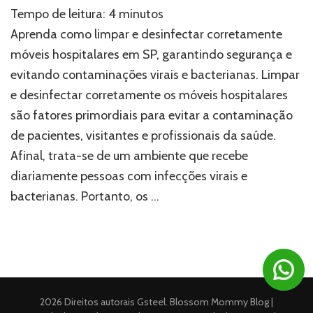
Saiba
Tempo de leitura:
4
minutos
como
higienizar
Aprenda como limpar e desinfectar corretamente
e
móveis hospitalares em SP, garantindo segurança e
desinfectar
evitando contaminações virais e bacterianas. Limpar
móveis
hospitalares
e desinfectar corretamente os móveis hospitalares
em
são fatores primordiais para evitar a contaminação
SP
de pacientes, visitantes e profissionais da saúde.
Afinal, trata-se de um ambiente que recebe
diariamente pessoas com infecções virais e
bacterianas. Portanto, os …
2026 Direitos autorais
Gsteel
.
Blossom Mommy Blog |