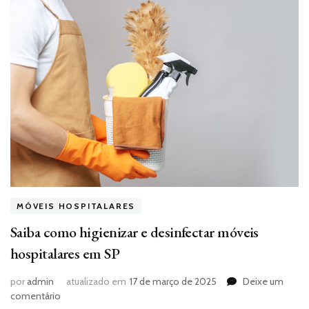
MÓVEIS HOSPITALARES
Saiba como higienizar e desinfectar móveis
hospitalares em SP
por
admin
atualizado em
17 de março de 2025
Deixe um
em
comentário