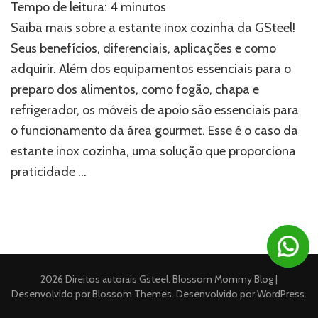
Tempo de leitura:
4
minutos
o
que
Saiba mais sobre a estante inox cozinha da GSteel!
você
Seus benefícios, diferenciais, aplicações e como
precisa
adquirir. Além dos equipamentos essenciais para o
saber
sobre
preparo dos alimentos, como fogão, chapa e
estante
refrigerador, os móveis de apoio são essenciais para
inox
cozinha
o funcionamento da área gourmet. Esse é o caso da
estante inox cozinha, uma solução que proporciona
praticidade …
2026 Direitos autorais
Gsteel
.
Blossom Mommy Blog |
Desenvolvido por
Blossom Themes
. Desenvolvido por
WordPress
.